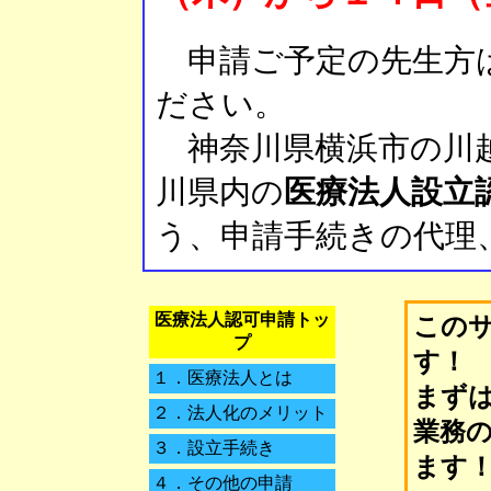
申請ご予定の先生方
ださい。
神奈川県横浜市の川越
川県内の
医療法人設立
う、申請手続きの代理
医療法人認可申請トッ
この
プ
す！
１．
医療法人とは
まず
２．
法人化のメリット
業務
３．
設立手続き
ます
４．
その他の申請