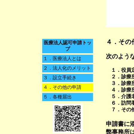
４．
その
医療法人認可申請トッ
プ
次のよう
１．
医療法人とは
２．
法人化のメリット
１．役員定
２．診療所
３．
設立手続き
３．診療所
４．
その他の申請
４．診療所
５．介護老
５．
各種届出
６．訪問看
７．その他
申請書に
弊事務所