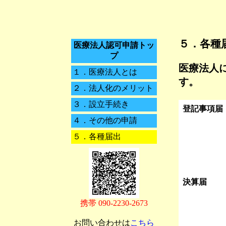
５．
各種
医療法人認可申請トッ
プ
医療法人
１．
医療法人とは
す。
２．
法人化のメリット
３．
設立手続き
登記事項届
４．
その他の申請
５．
各種届出
決算届
携帯 090-2230-2673
お問い合わせは
こちら