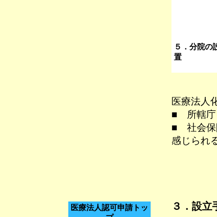
５．分院の
置
医療法人
■ 所轄
■ 社会
感じられ
３．
設立
医療法人認可申請トッ