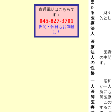
団
た
直通電話はこちらで
る
財団た
す：
医
的とし
045-827-3701
療
夜間・休日もお気軽
法
に！
人
医
療
法
医療法
人
の中間
の
す。
性
格
一
昭和６
人
が一人
医
所にも
師
師医療
医
この制
療
するこ