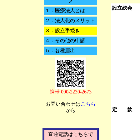
プ
設立総会
１．
医療法人とは
２．
法人化のメリット
３．
設立手続き
４．
その他の申請
５．
各種届出
携帯 090-2230-2673
お問い合わせは
こちら
定 款
から
直通電話はこちらで