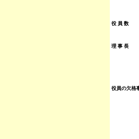
役 員 数
理 事 長
役員の欠格