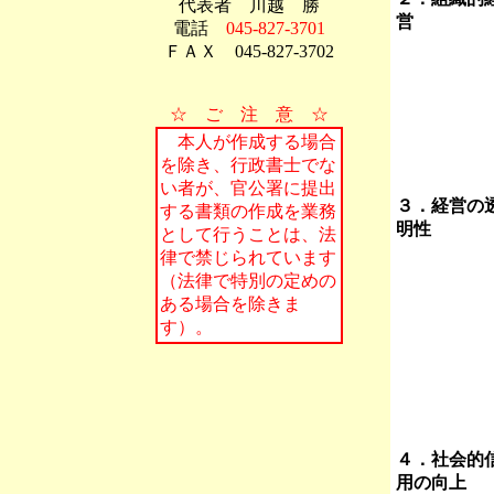
代表者 川越 勝
営
電話
045-827-3701
ＦＡＸ 045-827-3702
☆ ご 注 意 ☆
本人が作成する場合
を除き、行政書士でな
い者が、官公署に提出
３．経営の
する書類の作成を業務
明性
として行うことは、法
律で禁じられています
（法律で特別の定めの
ある場合を除きま
す）。
４．社会的
用の向上