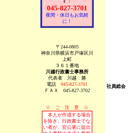
す：
045-827-3701
夜間・休日もお気軽
に！
〒244-0805
神奈川県横浜市戸塚区川
上町
３６１番地
川越行政書士事務所
代表者 川越 勝
電話
045-827-3701
社員総会
ＦＡＸ 045-827-3702
☆ ご 注 意 ☆
本人が作成する場合
を除き、行政書士でな
い者が、官公署に提出