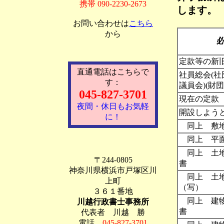
携帯 090-2230-2673
します。
お問い合わせは
こちら
から
定款等の新
直通電話はこちらで
社員総会(社
す：
議員会)(財
045-827-3701
現在の定款
夜間・休日もお気軽
開設しよう
に！
同上 敷地
同上 平
同上 土地
〒244-0805
書
神奈川県横浜市戸塚区川
同上 土地
上町
（写）
３６１番地
同上 建物
川越行政書士事務所
書
代表者 川越 勝
電話
045-827-3701