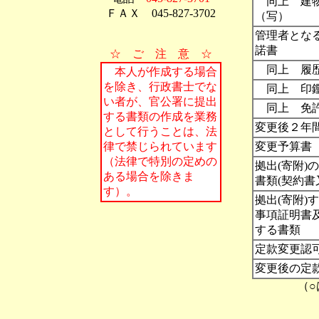
同上 建物
ＦＡＸ 045-827-3702
（写）
管理者とな
諾書
☆ ご 注 意 ☆
同上 履
本人が作成する場合
を除き、行政書士でな
同上 印鑑
い者が、官公署に提出
同上 免許
する書類の作成を業務
変更後２年
として行うことは、法
変更予算書
律で禁じられています
（法律で特別の定めの
拠出(寄附)
ある場合を除きま
書類(契約書
す）。
拠出(寄附)
事項証明書
する書類
定款変更認
変更後の定
（