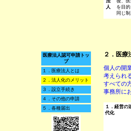
法
後、医
人
を目的
同じ制
２．
医療
医療法人認可申請トッ
プ
個人の開
１．
医療法人とは
考えられ
２．
法人化のメリット
すべての
３．
設立手続き
事務所に
４．
その他の申請
１．経営の
５．
各種届出
代化