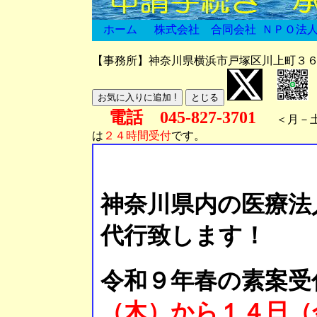
ホーム
株式会社
合同会社
ＮＰＯ法
【事務所】神奈川県横浜市戸塚区川上町３
電話 045-827-3701
＜月－土
は
２４時間受付
です。
神奈川県内の医療法
代行致します！
令和９年春の素案受
（木）から１４日（