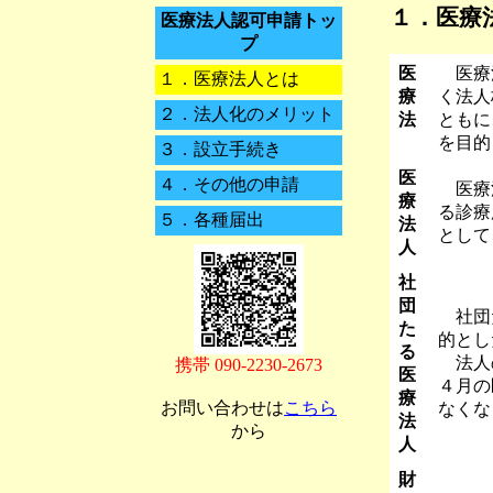
１．
医療
医療法人認可申請トッ
プ
医
医療法
１．
医療法人とは
療
く法人
２．
法人化のメリット
法
ともに
を目的
３．
設立手続き
医
４．
その他の申請
医療法
療
る診療
５．
各種届出
法
として
人
社
団
社団た
た
的とし
る
法人の
携帯 090-2230-2673
医
４月の
療
お問い合わせは
こちら
なくな
法
から
人
財