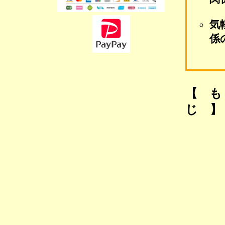
気
係
【 
じ 】